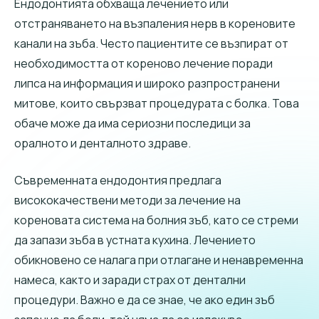
Ендодонтията обхваща лечението или
отстраняването на възпаления нерв в кореновите
канали на зъба. Често пациентите се възпират от
необходимостта от кореново лечение поради
липса на информация и широко разпространени
митове, които свързват процедурата с болка. Това
обаче може да има сериозни последици за
оралното и денталното здраве.
Съвременната ендодонтия предлага
висококачествени методи за лечение на
кореновата система на болния зъб, като се стреми
да запази зъба в устната кухина. Лечението
обикновено се налага при отлагане и ненавременна
намеса, както и заради страх от дентални
процедури. Важно е да се знае, че ако един зъб