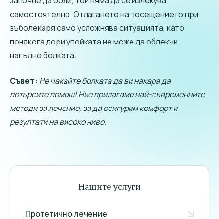
започне да боли, той няма да се излекува
самостоятелно. Отлагането на посещението при
зъболекаря само усложнява ситуацията, като
понякога дори упойката не може да облекчи
напълно болката.
Съвет:
Не чакайте болката да ви накара да
потърсите помощ! Ние прилагаме най-съвременните
методи за лечение, за да осигурим комфорт и
резултати на високо ниво.
Нашите услуги
Протетично лечение